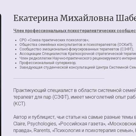
Екатерина Михайловна Шаб
Член профессиональных психотерапевтических сообщес
СРО «Союза практических психологов»;
Общества семейных консультантов и психотерапевтов (ОСКиП);
Сообщество эмоционально-фокусированных терапевтов (СЭФТ);
Ассоциации Специалистов Краткосрочной стратегической терапии
Член редколлегии Научно-практического рецензируемого интерне
Профессиональный супервизор;
Заведующая студенческой консультацией Центра Системной Се
Практикующий специалист в области системной семе
терапевт для пар (СЭФТ), имеет многолетний опыт ра
(КСТ).
Автор и публицист, чьи статьи на самые разные темы в
Claire, Psychologies, «Российская газета», «Москов
правда», Rarents, «Психология и психотерапия семьи», H