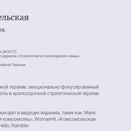
ельская
тв:
 (АСКСТ);
т-журнала «Психология и психотерапия семьи»;
мейной Терапии
йной терапии, эмоционально-фокусированный
боты в краткосрочной стратегической терапии
ыходят в ведущих изданиях, таких как: Marie
ский комсомолец», WomanHit, «Комсомольская
ello, Rambler.