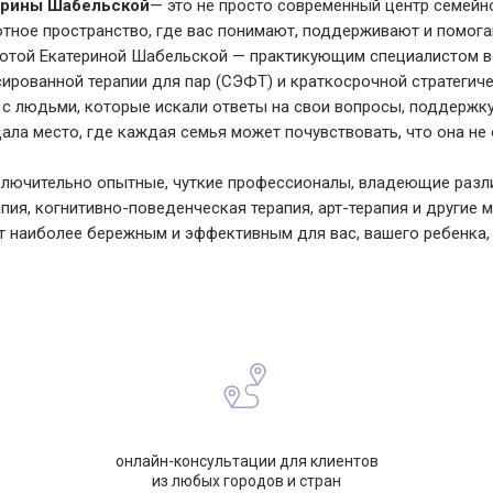
ерины Шабельской
— это не просто современный центр семей
уютное пространство, где вас понимают, поддерживают и помог
отой Екатериной Шабельской — практикующим специалистом в
ированной терапии для пар (СЭФТ) и краткосрочной стратегичес
с людьми, которые искали ответы на свои вопросы, поддержку 
ала место, где каждая семья может почувствовать, что она не 
ключительно опытные, чуткие профессионалы, владеющие разл
апия, когнитивно-поведенческая терапия, арт-терапия и другие
ет наиболее бережным и эффективным для вас, вашего ребенка,
онлайн-консультации для клиентов
из любых городов и стран