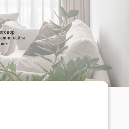
зговор,
важно найти
ожет.