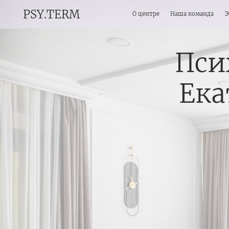
PSY.TERM
О центре
Наша команда
Этапы раб
Пси
Ека