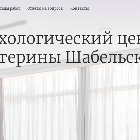
от
Ответы на вопросы
Контакты
хологический це
терины Шабельс