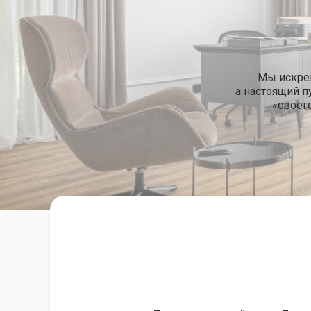
Мы искрен
а настоящий п
«своег