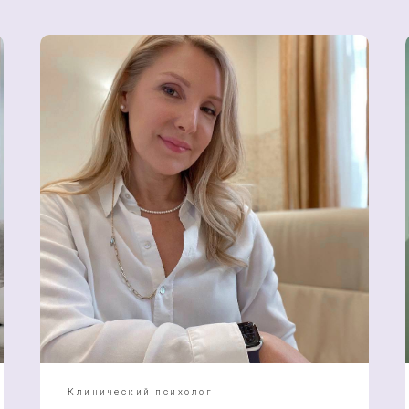
Депрессивные состо
Тревожные расстрой
Онкология
Работа с руководит
спортсменами
Клинический психолог